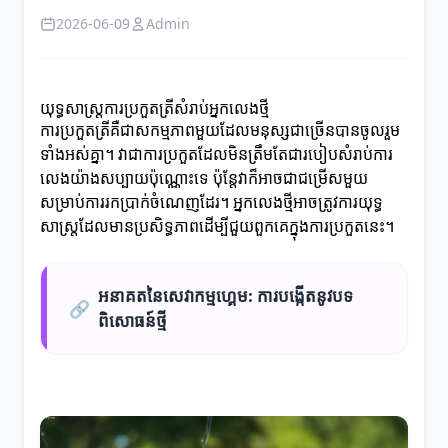
2026-06-09
Admin
យុទ្ធសាស្ត្រការប្រកួតត្រីសំរាប់អ្នកលេងថ្មី
ការប្រកួតត្រីគឺជាសកម្មភាពមួយដែលមនុស្សជាច្រើនបានចូលរួម
ទាំងអស់គ្នា។ វាជាការប្រកួតដែលមិនត្រឹមតែជារបៀបសំរាប់ការ
លេងយ៉ាងសប្បាយប៉ុណ្ណោះទេ ប៉ុន្តែវាក៏អាចជាជម្រើសមួយ
សម្រាប់ការរកប្រាក់ចំណេញដែរ។ អ្នកលេងថ្មីអាចត្រូវការយុទ្ធ
សាស្ត្រដែលមានប្រសិទ្ធភាពដើម្បីជួយពួកគេក្នុងការប្រកួតនេះ។
អនាគតនៃសេវាកម្មហ្គេម: ការបង្កើតនូវបទ
🔗
ពិសោធន៍ថ្មី