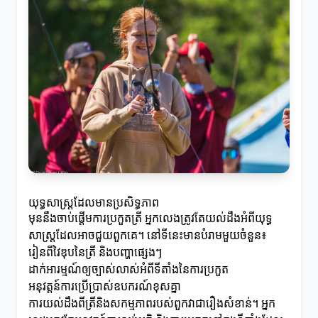
យុទ្ធសាស្ត្រដែលមានប្រសិទ្ធភាព
មុននឹងចាប់ផ្តើមការប្រកួតត្រី អ្នកលេងត្រូវតែយល់ដឹងអំពីយុទ្ធ
សាស្ត្រដែលអាចជួយពួកគេ។ នៅទីនេះមានបំរាមមួយចំនួន៖
រៀនពីវៃឌុបនៃត្រី និងបញ្ហាផ្សេងៗ
ដាក់អារម្មណ៍ឲ្យច្បាស់លាស់អំពីទីតាំងនៃការប្រកួត
អនុវត្តន៍ការប្រើប្រាស់ឧបករណ៍ខុសគ្នា
ការយល់ដឹងពីត្រីនិងសកម្មភាពរបស់ពួកវាជារឿងសំខាន់។ អ្នក