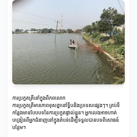
ការប្រកួតត្រីនៅក្នុងពិភពលោក
ការប្រកួតត្រីមានភាពខុសគ្នានៅទ្វីបនិងប្រទេសផ្សេងៗ។ គ្រប់ទី
កន្លែងមានបែបបទនៃការប្រកួតផ្ទាល់ខ្លួន។ អ្នកលេងអាចហាត់
បង្រៀនពីអ្នកជំនាញនៅក្នុងតំបន់ដើម្បីទទួលបានបទពិសោធន៍
បន្ថែម។