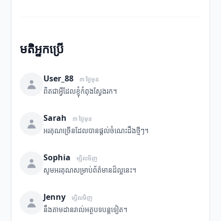
មតិអ្នកប្រើ
User_88
៣ ថ្ងៃមុន
ពិតជាអ្វីដែលខ្ញុំកំពុងស្វែងរក។
Sarah
៣ ថ្ងៃមុន
អរគុណច្រើនដែលបានផ្តល់ចំណេះដឹងថ្មីៗ។
Sophia
ម្សិលមិញ
សូមអរគុណសម្រាប់ព័ត៌មានដ៏ល្អនេះ។
Jenny
ម្សិលមិញ
នឹងតាមដានរាល់អត្ថបទបន្តទៀត។