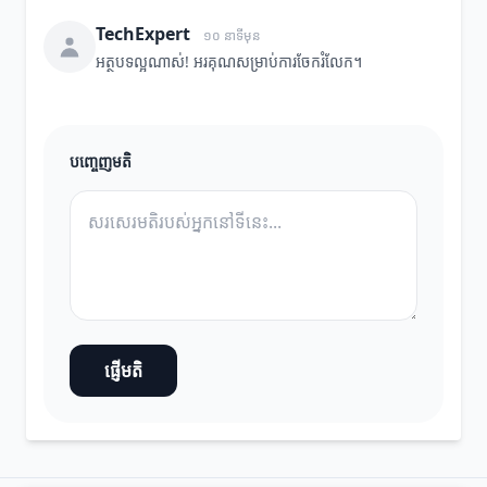
TechExpert
១០ នាទីមុន
អត្ថបទល្អណាស់! អរគុណសម្រាប់ការចែករំលែក។
បញ្ចេញមតិ
ផ្ញើមតិ