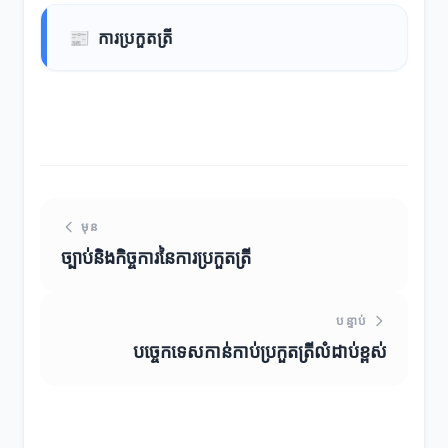
📰
ការប្រកួតត្រី
មុន
ច្បាប់និងកិច្ចការនៃការប្រកួតត្រី
បន្ទាប់
បច្ចេកទេសកាន់កាប់ប្រកួតត្រីលំដាប់ខ្ពស់