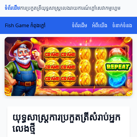
ទំព័រដើម
ការប្រកួតត្រី
យុទ្ធសាស្ត្រលេង
រាយការណ៍ក្តៅ
សេវាកម្មហ្គេម
Fish Game កំពុងក្តៅ
ទំព័រដើម
អំពីយើង
ទំនាក់ទំនង
យុទ្ធសាស្ត្រការប្រកួតត្រីសំរាប់អ្នក
លេងថ្មី