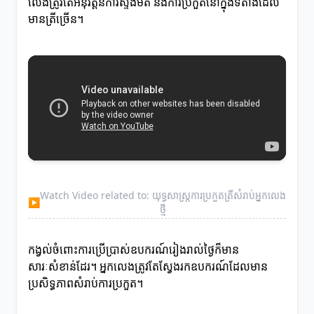
លេងត្រូវតែអនុវត្តន៍ការស្ទង់មតិ និងការប្រកួតនៅក្នុងទីតាំងដែល
មានត្រីច្រើន។
Watch Video related to: យុទ្ធសាស្ត្រការប្រកួតត្រីសំរាប់អ្នកលេង
▶
ថ្មី
កង្វល់ចំពោះការប្រើប្រាស់ឧបករណ៍រៀងរាល់ថ្ងៃក៏មាន
សារៈសំខាន់ដែរ។ អ្នកលេងត្រូវតែស្វែងរកឧបករណ៍ដែលមាន
ប្រសិទ្ធភាពសំរាប់ការប្រកួត។