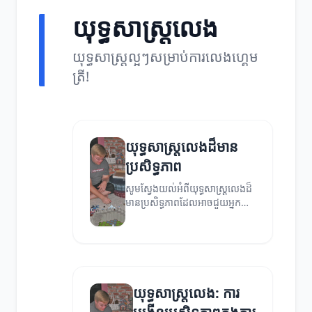
យុទ្ធសាស្ត្រលេង
យុទ្ធសាស្រ្តល្អៗសម្រាប់ការលេងហ្គេម
ត្រី!
យុទ្ធសាស្ត្រលេងដ៏មាន
ប្រសិទ្ធភាព
សូមស្វែងយល់អំពីយុទ្ធសាស្ត្រលេងដ៏
មានប្រសិទ្ធភាពដែលអាចជួយអ្នក
ឈ្នះក្នុងការលេងហ្គេម។
យុទ្ធសាស្ត្រលេង: ការ