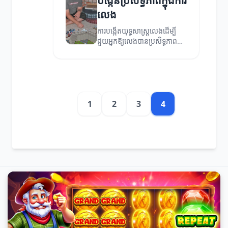
បង្កើនប្រសិទ្ធភាពក្នុងការ
លេង
ការបង្កើតយុទ្ធសាស្ត្រលេងដើម្បី
ជួយអ្នកឱ្យលេងបានប្រសិទ្ធភាព
ជាងមុន។
1
2
3
4