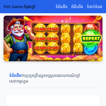
Fish Game កំពុងក្តៅ
ទំព័រដើម
អំពីយើង
ទំនាក់ទំនង
ទំព័រដើម
ការប្រកួតត្រី
យុទ្ធសាស្ត្រលេង
រាយការណ៍ក្តៅ
សេវាកម្មហ្គេម