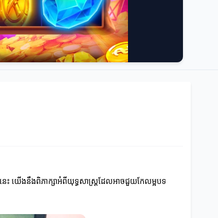
ទនេះ យើងនឹងពិភាក្សាអំពីយុទ្ធសាស្ត្រដែលអាចជួយកែលម្អបទ