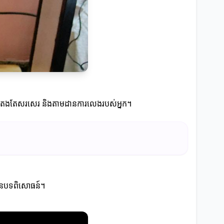
ូវតែតែងតែសរសេរ និងតាមដានការលេងរបស់អ្នក។
លមានបទពិសោធន៍។