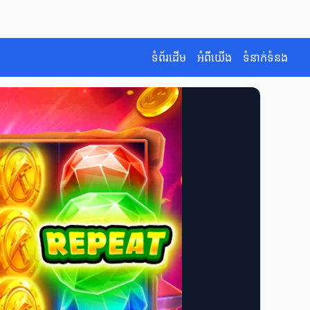
ទំព័រដើម
អំពីយើង
ទំនាក់ទំនង