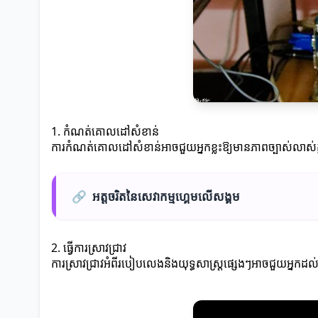
1. កំណត់គោលដៅសំខាន់
ការកំណត់គោលដៅសំខាន់អាចជួយអ្នកខ្លះឱ្យមានភាពច្បាស់លាស់ក្
🔗
អត្តចរិតនៃសេវាកម្មហ្គេមលើសង្គម
2. ធ្វើការស្រាវជ្រាវ
ការស្រាវជ្រាវអំពីរបៀបលេងនិងយុទ្ធសាស្ត្រផ្សេងៗអាចជួយអ្នក