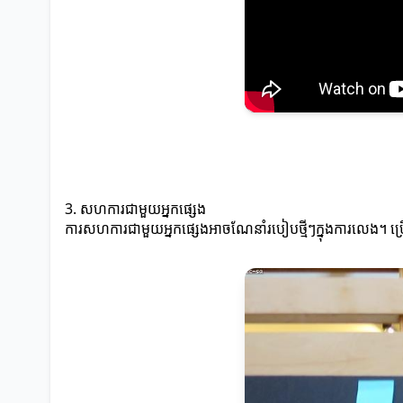
3. សហការជាមួយអ្នកផ្សេង
ការសហការជាមួយអ្នកផ្សេងអាចណែនាំរបៀបថ្មីៗក្នុងការលេង។ ប្រើ