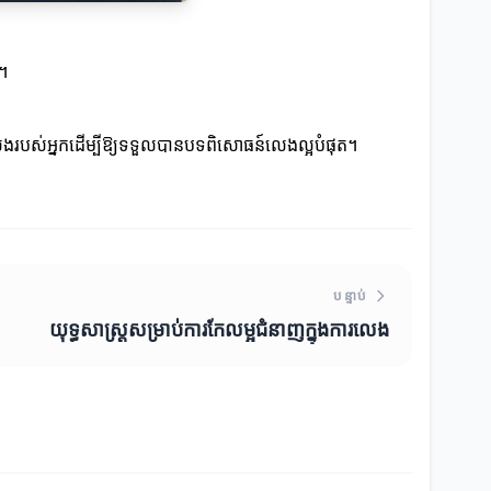
ក។
ារលេងរបស់អ្នកដើម្បីឱ្យទទួលបានបទពិសោធន៍លេងល្អបំផុត។
បន្ទាប់
យុទ្ធសាស្ត្រសម្រាប់ការកែលម្អជំនាញក្នុងការលេង