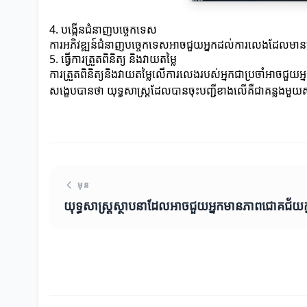
4. បង្កើនជំនាញបច្ចេកទេស
ការអភិវឌ្ឍន៍ជំនាញបច្ចេកទេសអាចជួយអ្នកដល់ការលេងដែលមានប្រសិ
5. ធ្វើការត្រួតពិនិត្យ និងវាយតម្លៃ
ការត្រួតពិនិត្យនិងវាយតម្លៃលើការលេងរបស់អ្នកជាប្រចាំអាចជួយអ្ន
សង្ខេបបានថា យុទ្ធសាស្ត្រដែលបានចុះបញ្ជីខាងលើគឺជាគន្លងមួយស
មុន
យុទ្ធសាស្ត្រស្ថាបនាដែលអាចជួយអ្នកមានភាពជោគជ័យក