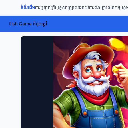
ទំព័រដើម
ការប្រកួតត្រី
យុទ្ធសាស្ត្រលេង
រាយការណ៍ក្តៅ
សេវាកម្មហ្គេ
Fish Game កំពុងក្តៅ