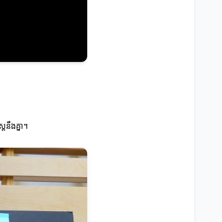
រនឹងគ្នា។