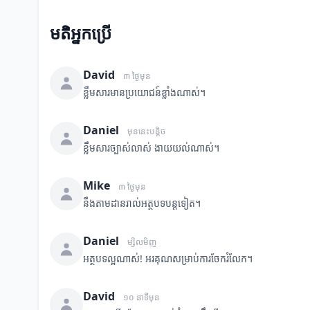
មតិអ្នកប្រើ
David
៣ ថ្ងៃមុន
ខ្លឹមសារមានប្រយោជន៍ខ្លាំងណាស់។
Daniel
មុននេះបន្តិច
ខ្លឹមសារច្បាស់លាស់ ងាយយល់ណាស់។
Mike
៣ ថ្ងៃមុន
នឹងតាមដានរាល់អត្ថបទបន្តទៀត។
Daniel
ម្សិលមិញ
អត្ថបទល្អណាស់! អរគុណសម្រាប់ការចែករំលែក។
David
១០ នាទីមុន