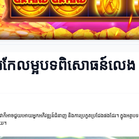
់ការកែលម្អបទពិសោធន៍លេង
វាក៏អាចជួយអោយអ្នកអភិវឌ្ឍន៍ជំនាញ និងការប្រកួតប្រជែងផងដែរ។ ក្នុងអត្ថប
័យ។