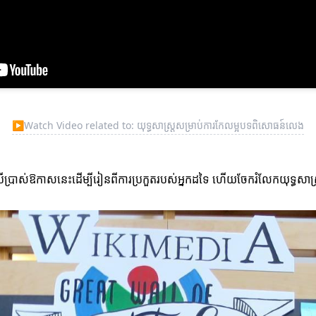
▶
Watch Video related to: យុទ្ធសាស្ត្រសម្រាប់ការកែលម្អបទពិសោធន៍លេង
ប្រាស់ឱកាសនេះដើម្បីរៀនពីការប្រកួតរបស់អ្នកដទៃ ហើយចែករំលែកយុទ្ធសាស្ត្