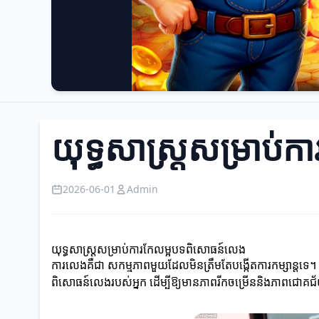
យុទ្ធសាស្ត្រសម្រាប
2026-06-01
Admin
យុទ្ធសាស្ត្រសម្រាប់ការកែលម្អបទពិសោធន៍លេង
ការលេងគឺជា សកម្មភាពមួយដែលមិនត្រឹមតែបង្កើតការកម្សាន្តទេ។ 
ពិសោធន៍លេងរបស់អ្នក ដើម្បីឱ្យមានភាពរីកចម្រើននិងភាពជោគជ