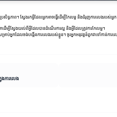
ទ្ធភាព។ ស្វែងរកអ្វីដែលអ្នកអាចធ្វើដើម្បីកែលម្អ និងជំរុញការលេងរបស់អ្ន
កដើម្បីស្វែងយល់ពីអ្វីដែលបានដំណើរការល្អ និងអ្វីដែលត្រូវការកែលម្អ។
ម្រាប់អ្នកដែលចង់បង្កើនការលេងរបស់ខ្លួន។ ចូរអ្នកអនុវត្តន៍ពួកវាទៅកាន់ក
្នុងការលេង