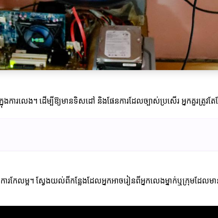
នុងការលេង។ ដើម្បីឱ្យមានទិសដៅ និងផែនការដែលច្បាស់ប្រសើរ អ្នកគួរ​ត្រ
ដល់ការកែលម្អ។ ស្វែងយល់ពីកន្លែងដែលអ្នកអាចរៀនពីអ្នកលេងម្នាក់ឬក្រុមដែ