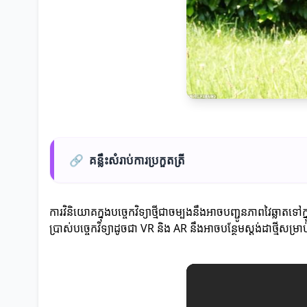
🔗
គន្លឹះសំរាប់ការប្រកួតត្រី
ការវិនិយោគក្នុងបច្ចេកវិទ្យាថ្មីជាចម្បងនឹងអាចបញ្ជូនភាពវៃឆ
ប្រាស់បច្ចេកវិទ្យាដូចជា VR និង AR នឹងអាចបន្ថែមស្តង់ដាថ្មីសម្