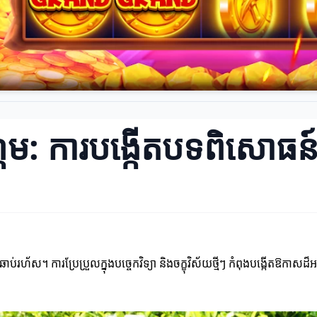
ម: ការបង្កើតបទពិសោធន៍ថ្
ងឆាប់រហ័ស។ ការប្រែប្រួលក្នុងបច្ចេកវិទ្យា និងចក្ខុវិស័យថ្មីៗ កំពុងបង្កើតឱកាសដ