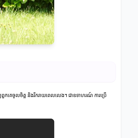
វើឱ្យពួកគេចូលចិត្ត និងរីករាយពេលលេង។ ជាឧទាហរណ៍ ការប្រើ