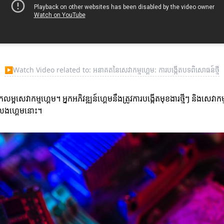
▶
Watch Video related to: អនាគតនៃសេវាកម្មហ្គេម: ការបង្កើតបទពិសោធន៍ថ្មី
្អសេវាកម្មហ្គេម។ អ្នកអភិវឌ្ឍន៍ហ្គេមនឹងត្រូវការបង្កើតមុខងារថ្មីៗ និងសេវ
រលេងហ្គេមនោះ។