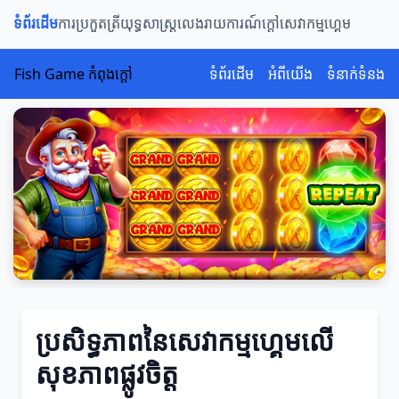
ទំព័រដើម
ការប្រកួតត្រី
យុទ្ធសាស្ត្រលេង
រាយការណ៍ក្តៅ
សេវាកម្មហ្គេម
Fish Game កំពុងក្តៅ
ទំព័រដើម
អំពីយើង
ទំនាក់ទំនង
ប្រសិទ្ធភាពនៃសេវាកម្មហ្គេមលើ
សុខភាពផ្លូវចិត្ត