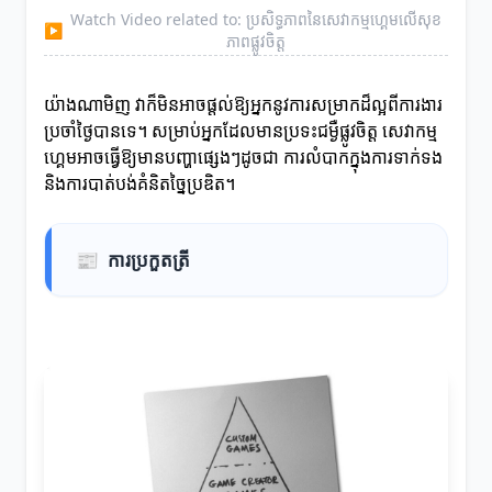
Watch Video related to: ប្រសិទ្ធភាពនៃសេវាកម្មហ្គេមលើសុខ
▶
ភាពផ្លូវចិត្ត
យ៉ាងណាមិញ វាក៏មិនអាចផ្តល់ឱ្យអ្នកនូវការសម្រាកដ៏ល្អពីការងារ
ប្រចាំថ្ងៃបានទេ។ សម្រាប់អ្នកដែលមានប្រទះជម្ងឺផ្លូវចិត្ត សេវាកម្ម
ហ្គេមអាចធ្វើឱ្យមានបញ្ហាផ្សេងៗដូចជា ការលំបាកក្នុងការទាក់ទង
និងការបាត់បង់គំនិតច្នៃប្រឌិត។
📰
ការប្រកួតត្រី