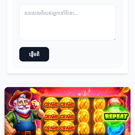
ផ្ញើមតិ