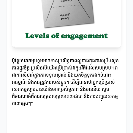
ប៉ុន្តែសេវាកម្មហ្គេមអាចមានប្រសិទ្ធភាពល្អជាងក្នុងការពង្រឹងសុខ
ភាពផ្លូវចិត្ត ប្រសិនបើយើងប្រើប្រាស់វាក្នុងវិធីដែលសមស្រប។ វា
ជាការសំខាន់ក្នុងការទទួលស្គាល់ និងយកចិត្តទុកដាក់ចំពោះ
អារម្មណ៍ និងការត្រូវការរបស់ខ្លួន។ ដើម្បីធានាថាអ្នកប្រើប្រាស់
សេវាកម្មហ្គេមបានយ៉ាងមានប្រសិទ្ធភាព និងមានន័យ សូម
ពិចារណាអំពីការសម្របសម្រួលពេលវេលា និងការបញ្ចូលសកម្ម
ភាពផ្សេងៗ។