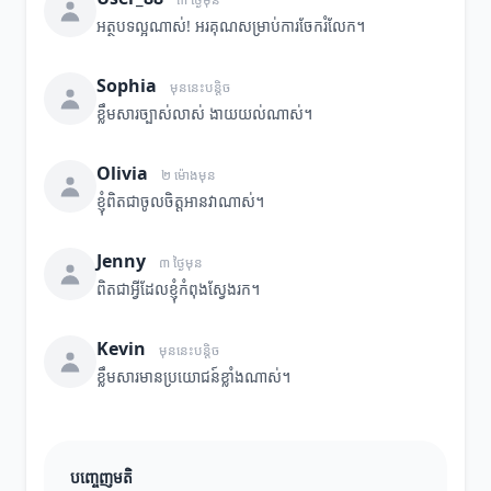
អត្ថបទល្អណាស់! អរគុណសម្រាប់ការចែករំលែក។
Sophia
មុននេះបន្តិច
ខ្លឹមសារច្បាស់លាស់ ងាយយល់ណាស់។
Olivia
២ ម៉ោងមុន
ខ្ញុំពិតជាចូលចិត្តអានវាណាស់។
Jenny
៣ ថ្ងៃមុន
ពិតជាអ្វីដែលខ្ញុំកំពុងស្វែងរក។
Kevin
មុននេះបន្តិច
ខ្លឹមសារមានប្រយោជន៍ខ្លាំងណាស់។
បញ្ចេញមតិ