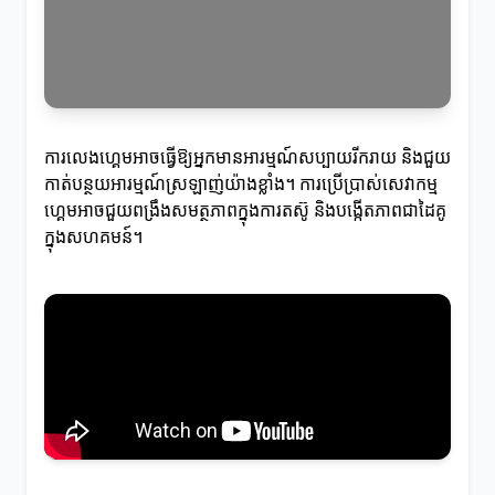
ការលេងហ្គេមអាចធ្វើឱ្យអ្នកមានអារម្មណ៍សប្បាយរីករាយ និងជួយ
កាត់បន្ថយអារម្មណ៍ស្រឡាញ់យ៉ាងខ្លាំង។ ការប្រើប្រាស់សេវាកម្ម
ហ្គេមអាចជួយពង្រឹងសមត្ថភាពក្នុងការតស៊ូ និងបង្កើតភាពជាដៃគូ
ក្នុងសហគមន៍។