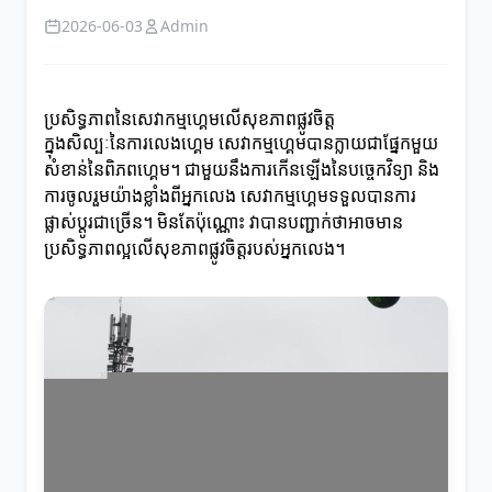
2026-06-03
Admin
ប្រសិទ្ធភាពនៃសេវាកម្មហ្គេមលើសុខភាពផ្លូវចិត្ត
ក្នុងសិល្បៈនៃការលេងហ្គេម សេវាកម្មហ្គេមបានក្លាយជាផ្នែកមួយ
សំខាន់នៃពិភពហ្គេម។ ជាមួយនឹងការកើនឡើងនៃបច្ចេកវិទ្យា និង
ការចូលរួមយ៉ាងខ្លាំងពីអ្នកលេង សេវាកម្មហ្គេមទទួលបានការ
ផ្លាស់ប្តូរជាច្រើន។ មិនតែប៉ុណ្ណោះ វាបានបញ្ជាក់ថាអាចមាន
ប្រសិទ្ធភាពល្អលើសុខភាពផ្លូវចិត្តរបស់អ្នកលេង។