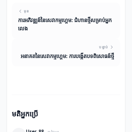
មុន
ការអភិវឌ្ឍន៍នៃសេវាកម្មហ្គេម: ជំហានថ្មីសម្រាប់អ្នក
លេង
បន្ទាប់
អនាគតនៃសេវាកម្មហ្គេម: ការបង្កើតបទពិសោធន៍ថ្មី
មតិអ្នកប្រើ
User_88
៣ ថ្ងៃមុន