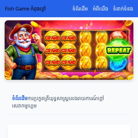
Fish Game កំពុងក្តៅ
ទំព័រដើម
អំពីយើង
ទំនាក់ទំនង
ទំព័រដើម
ការប្រកួតត្រី
យុទ្ធសាស្ត្រលេង
រាយការណ៍ក្តៅ
សេវាកម្មហ្គេម