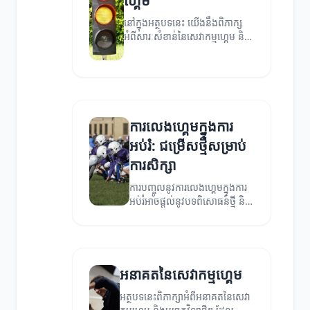
ហ្គេម
នៅក្នុងអត្ថបទនេះ យើងនឹងពិភាក្ស
អំពីសារៈសំខាន់នៃសេវាកម្មហ្គេម និង
វិស័យដែលកំពុងអភិវឌ្ឍ។
ការលេងហ្គេមក្នុងការ
អប់រំ: ជម្រើសថ្មីសម្រាប់
ការសិក្សា
ការបញ្ចូលនូវការលេងហ្គេមក្នុងការ
អប់រំអាចផ្តល់នូវបទពិសោធន៍ថ្មី និង
ល្អប្រសើរ។
អនាគតនៃសេវាកម្មហ្គេម
អត្ថបទនេះពិភាក្សាអំពីអនាគតនៃសេវា