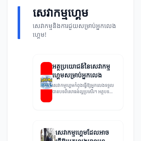
សេវាកម្មហ្គេម
សេវាកម្មនិងការជួយសម្រាប់អ្នកលេង
ហ្គេម!
អត្ថប្រយោជន៍នៃសេវាកម្ម
ហ្គេមសម្រាប់អ្នកលេង
សេវាកម្មហ្គេមកំពុងធ្វើឱ្យអ្នកលេងទទួល
បានបទពិសោធន៍ល្អប្រសើរ។ អត្ថបទនេះ
ពន្យល់អំពីអត្ថប្រយោជន៍នៃសេវាកម្ម
ហ្គេមសម្រាប់អ្នកលេង។
សេវាកម្មហ្គេមដែលអាច