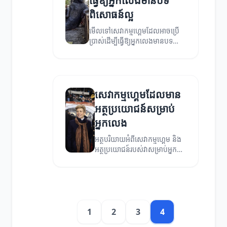
ធ្វើឱ្យអ្នកលេងមានបទ
ពិសោធន៍ល្អ
មើលទៅសេវាកម្មហ្គេមដែលអាចប្រើ
ប្រាស់ដើម្បីធ្វើឱ្យអ្នកលេងមានបទ
ពិសោធន៍ល្អនៅក្នុងការលេងហ្គេម។
សេវាកម្មហ្គេមដែលមាន
អត្ថប្រយោជន៍សម្រាប់
អ្នកលេង
អត្ថបរិយាយអំពីសេវាកម្មហ្គេម និង
អត្ថប្រយោជន៍របស់វាសម្រាប់អ្នក
លេងហ្គេម។
1
2
3
4