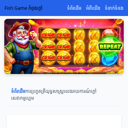
Fish Game កំពុងក្តៅ
ទំព័រដើម
អំពីយើង
ទំនាក់ទំនង
ទំព័រដើម
ការប្រកួតត្រី
យុទ្ធសាស្ត្រលេង
រាយការណ៍ក្តៅ
សេវាកម្មហ្គេម